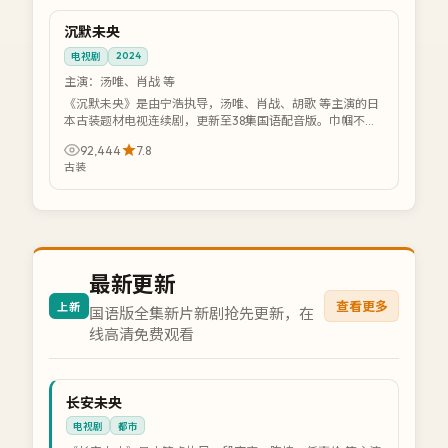
国语版
沉默未央
日本
2024
电视剧
主演：
汤唯、肖战 等
《沉默未央》是由宁浩执导，汤唯、肖战、胡歌 等主演的日
本古装题材电视连续剧，更新至38集国语配音版。巾帼不让
须眉，她在男权时代凭智谋改写命运。支...
92,444
7.8
古装
最新更新
查看更多
上新
国语版全集新片新剧抢先更新，在
线高清免费观看
NEW
中国
长安未央
热播
电视剧
都市