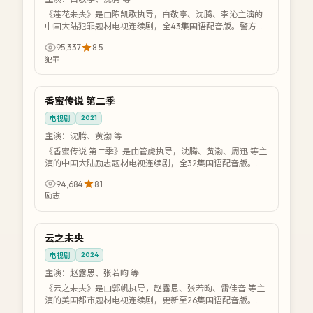
《莲花未央》是由陈凯歌执导，白敬亭、沈腾、李沁主演的
中国大陆犯罪题材电视连续剧，全43集国语配音版。警方与
犯罪团伙展开高智商博弈，层层剥茧逼近幕...
95,337
8.5
犯罪
36:08
院线
香蜜传说 第二季
中国
2021
电视剧
主演：
沈腾、黄渤 等
《香蜜传说 第二季》是由管虎执导，沈腾、黄渤、周迅 等主
演的中国大陆励志题材电视连续剧，全32集国语配音版。失
败后重新站起的历程，诠释真正的强者...
94,684
8.1
励志
36:08
4K
云之未央
美国
2024
电视剧
主演：
赵露思、张若昀 等
《云之未央》是由郭帆执导，赵露思、张若昀、雷佳音 等主
演的美国都市题材电视连续剧，更新至26集国语配音版。北
漂青年在一线城市打拼，理想与现实激烈...