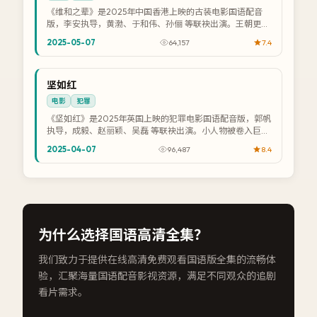
《维和之辈》是2025年中国香港上映的古装电影国语配音
版，李安执导，黄渤、于和伟、孙俪 等联袂出演。王朝更迭
之际，权谋与情义在朝堂与江湖间激烈碰...
2025-05-07
64,157
7.4
NEW
英国
坚如红
4K
电影
犯罪
《坚如红》是2025年英国上映的犯罪电影国语配音版，郭帆
执导，成毅、赵丽颖、吴磊 等联袂出演。小人物被卷入巨额
洗钱案，在逃亡中揭开体制漏洞。提供...
2025-04-07
96,487
8.4
为什么选择
国语高清全集
？
我们致力于提供在线高清免费观看国语版全集的流畅体
验，汇聚海量国语配音影视资源，满足不同观众的追剧
看片需求。