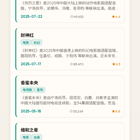
《热烈之辈》是2025年中国大陆上映的动作电影国语配音
版，宁浩执导，梁朝伟、汤唯、张若昀 等联袂出演。高速追
车与近身格斗交织，肾上腺素全程飙升。...
2025-07-22
49,652
6.6
NEW
中国
封神红
4K
电影
科幻
《封神红》是2025年中国香港上映的科幻电影国语配音版，
路阳执导，任嘉伦、成毅、于和伟 等联袂出演。近未来世界
里，人类与未知文明首次正面接触。提...
2025-07-17
83,470
6.3
NEW
中国
香蜜未央
院线
电视剧
冒险
《香蜜未央》是由宁浩执导，段奕宏、白鹿、白敬亭主演的
中国大陆冒险题材电视连续剧，全34集国语配音版。荒岛求
生与人性考验并行，生存法则残酷而真实。...
2025-05-18
53,269
8.8
NEW
中国
维和之辈
高分
电影
古装