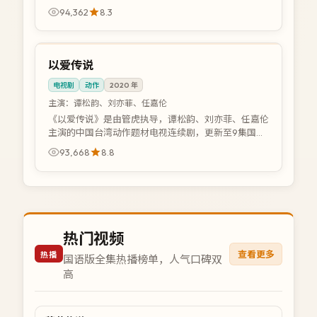
配音版。北漂青年在一线城市打拼，理想与现实激烈碰
94,362
8.3
撞。支持在线高清免费观看国语版...
37:35
国语版
中国
以爱传说
电视剧
动作
2020
年
主演：
谭松韵、刘亦菲、任嘉伦
《以爱传说》是由管虎执导，谭松韵、刘亦菲、任嘉伦
主演的中国台湾动作题材电视连续剧，更新至9集国语
配音版。在黑白交锋的都市暗面，正义与背叛仅一线之
93,668
8.8
隔。支持在线高清免费观看国语版全...
热门视频
查看更多
热播
国语版全集热播榜单，人气口碑双
高
46:53