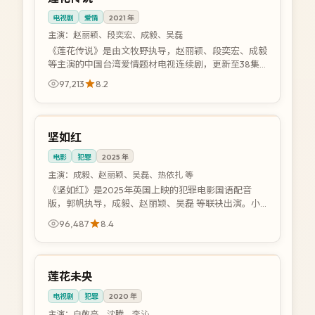
电视剧
爱情
2021
年
主演：
赵丽颖、段奕宏、成毅、吴磊
《莲花传说》是由文牧野执导，赵丽颖、段奕宏、成毅
等主演的中国台湾爱情题材电视连续剧，更新至38集
国语配音版。久别重逢的恋人跨越时间与距离，再续前
97,213
8.2
缘。支持在线高清免费观看国语版...
92:12
4K
英国
坚如红
电影
犯罪
2025
年
主演：
成毅、赵丽颖、吴磊、热依扎 等
《坚如红》是2025年英国上映的犯罪电影国语配音
版，郭帆执导，成毅、赵丽颖、吴磊 等联袂出演。小
人物被卷入巨额洗钱案，在逃亡中揭开体制漏洞。提供
96,487
8.4
高清国语版资源，在线高清免费观看...
45:33
全集
中国
莲花未央
电视剧
犯罪
2020
年
主演：
白敬亭、沈腾、李沁