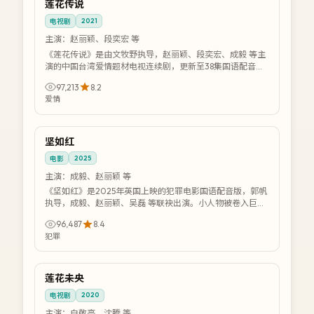
院线
莲花传说
中国
2021
电视剧
主演：
赵丽颖、段奕宏 等
《莲花传说》是由文牧野执导，赵丽颖、段奕宏、成毅 等主
演的中国台湾爱情题材电视连续剧，更新至38集国语配音
版。久别重逢的恋人跨越时间与距离，再续...
97,213
8.2
爱情
92:12
4K
坚如红
英国
2025
电影
主演：
成毅、赵丽颖 等
《坚如红》是2025年英国上映的犯罪电影国语配音版，郭帆
执导，成毅、赵丽颖、吴磊 等联袂出演。小人物被卷入巨额
洗钱案，在逃亡中揭开体制漏洞。提供...
96,487
8.4
犯罪
45:33
全集
莲花未央
中国
2020
电视剧
主演：
白敬亭、沈腾 等