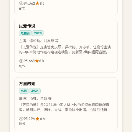
94,362
8.3
都市
37:35
国语版
以爱传说
中国
2020
电视剧
主演：
谭松韵、刘亦菲 等
《以爱传说》是由管虎执导，谭松韵、刘亦菲、任嘉伦主演
的中国台湾动作题材电视连续剧，更新至9集国语配音版。在
黑白交锋的都市暗面，正义与背叛仅一线之...
93,668
8.8
动作
99:24
国语版
万里的她
中国
2024
电影
主演：
汤唯、肖战 等
《万里的她》是2024年中国大陆上映的惊悚电影国语配音
版，杨阳执导，汤唯、肖战、李沁联袂出演。心理压迫持续
升级，观众与主角同步感受窒息氛围。提供...
93,294
6.4
惊悚
43:39