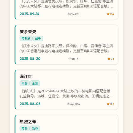
《长安未央》是由管虎执导，段奕宏、陈坤、任嘉伦 等主演
的中国大陆都市题材电视连续剧，更新至11集国语配音版。
三代同堂的家庭故事，折射当代都市生活...
2025-09-14
26,421
9.4
NEW
中国
庆余未央
完结
电视剧
战争
《庆余未央》是由路阳执导，谭松韵、白鹿、雷佳音 等主演
的中国香港战争题材电视连续剧，更新至11集国语配音版。
敌后特种作战小队执行绝密任务，以少胜...
2025-08-20
18,161
7.1
NEW
中国
满江红
高分
电影
古装
《满江红》是2025年中国大陆上映的古装电影国语配音版，
孔笙执导，汤唯、任嘉伦、黄渤 等联袂出演。王朝更迭之
际，权谋与情义在朝堂与江湖间激烈碰撞...
2025-08-06
46,834
8.3
NEW
中国
热烈之辈
国语版
电影
动作