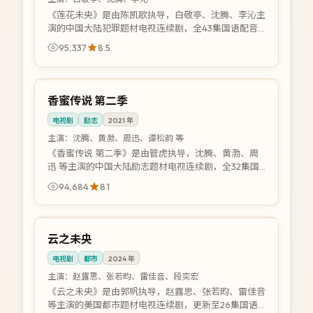
《莲花未央》是由陈凯歌执导，白敬亭、沈腾、李沁主
演的中国大陆犯罪题材电视连续剧，全43集国语配音
版。警方与犯罪团伙展开高智商博弈，层层剥茧逼近幕
95,337
8.5
后黑手。支持在线高清免费观看国语...
36:08
院线
中国
香蜜传说 第二季
电视剧
励志
2021
年
主演：
沈腾、黄渤、周迅、谭松韵 等
《香蜜传说 第二季》是由管虎执导，沈腾、黄渤、周
迅 等主演的中国大陆励志题材电视连续剧，全32集国
语配音版。失败后重新站起的历程，诠释真正的强者定
94,684
8.1
义。支持在线高清免费观看国语版...
36:08
4K
美国
云之未央
电视剧
都市
2024
年
主演：
赵露思、张若昀、雷佳音、段奕宏
《云之未央》是由郭帆执导，赵露思、张若昀、雷佳音
等主演的美国都市题材电视连续剧，更新至26集国语